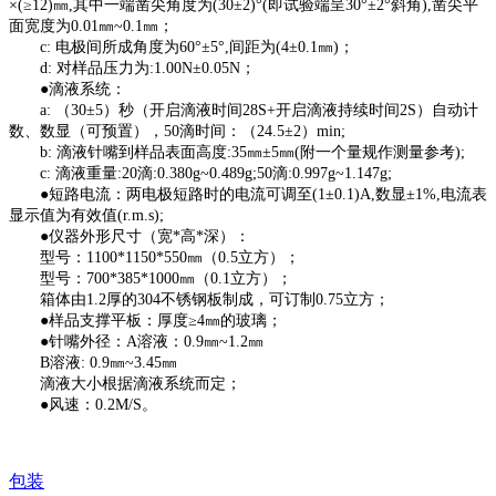
×(≥12)㎜,其中一端凿尖角度为(30±2)°(即试验端呈30°±2°斜角),凿尖平
面宽度为0.01㎜~0.1㎜；
c: 电极间所成角度为60°±5°,间距为(4±0.1㎜)；
d: 对样品压力为:1.00N±0.05N；
●滴液系统：
a: （30±5）秒（开启滴液时间28S+开启滴液持续时间2S）自动计
数、数显（可预置），50滴时间：（24.5±2）min;
b: 滴液针嘴到样品表面高度:35㎜±5㎜(附一个量规作测量参考);
c: 滴液重量:20滴:0.380g~0.489g;50滴:0.997g~1.147g;
●短路电流：两电极短路时的电流可调至(1±0.1)A,数显±1%,电流表
显示值为有效值(r.m.s);
●仪器外形尺寸（宽*高*深）：
型号：1100*1150*550㎜（0.5立方）；
型号：700*385*1000㎜（0.1立方）；
箱体由1.2厚的304不锈钢板制成，可订制0.75立方；
●样品支撑平板：厚度≥4㎜的玻璃；
●针嘴外径：A溶液：0.9㎜~1.2㎜
B溶液: 0.9㎜~3.45㎜
滴液大小根据滴液系统而定；
●风速：0.2M/S。
包装