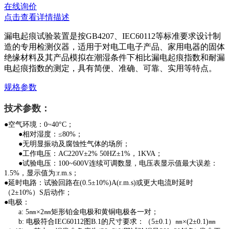
在线询价
点击查看详情描述
漏电起痕试验装置是按GB4207、IEC60112等标准要求设计制
造的专用检测仪器，适用于对电工电子产品、家用电器的固体
绝缘材料及其产品模拟在潮湿条件下相比漏电起痕指数和耐漏
电起痕指数的测定，具有简便、准确、可靠、实用等特点。
规格参数
技术参数：
●空气环境：0~40°C；
●相对湿度：≤80%；
●无明显振动及腐蚀性气体的场所；
●工作电压：AC220V±2% 50HZ±1%，1KVA；
●试验电压：100~600V连续可调数显，电压表显示值最大误差：
1.5%，显示值为:r.m.s；
●延时电路：试验回路在(0.5±10%)A(r.m.s)或更大电流时延时
（2±10%）S后动作；
●电极：
a: 5㎜×2㎜矩形铂金电极和黄铜电极各一对；
b: 电极符合IEC60112图B.1的尺寸要求：（5±0.1）㎜×(2±0.1)㎜